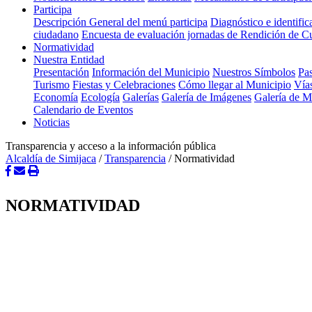
Participa
Descripción General del menú participa
Diagnóstico e identifi
ciudadano
Encuesta de evaluación jornadas de Rendición de C
Normatividad
Nuestra Entidad
Presentación
Información del Municipio
Nuestros Símbolos
Pas
Turismo
Fiestas y Celebraciones
Cómo llegar al Municipio
Vía
Economía
Ecología
Galerías
Galería de Imágenes
Galería de 
Calendario de Eventos
Noticias
Transparencia y acceso a la información pública
Alcaldía de Simijaca
/
Transparencia
/
Normatividad
NORMATIVIDAD