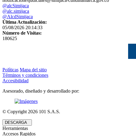
notificacionesjudiciales@simijaca-cundinamarca.gov.co
@alcSimijaca
@alc.simijaca
@AlcdSimijaca
Última Actualización:
05/08/2026 20:14:33
Número de Visitas:
180625
Políticas
Mapa del sitio
Términos y condiciones
Accesibilidad
Asesorado, diseñado y desarrollado por:
© Copyright
2026
101 S.A.S.
DESCARGA
Herramientas
Accesos Rapidos