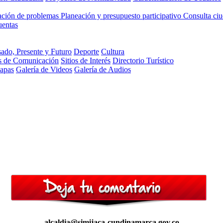
cación de problemas
Planeación y presupuesto participativo
Consulta ci
uentas
ado, Presente y Futuro
Deporte
Cultura
s de Comunicación
Sitios de Interés
Directorio Turístico
Mapas
Galería de Videos
Galería de Audios
alcaldia@simijaca-cundinamarca.gov.co