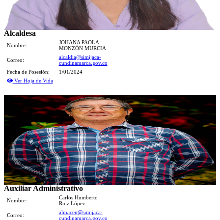
Alcaldesa
JOHANA PAOLA
Nombre:
MONZÓN MURCIA
alcaldia@simijaca-
Correo:
cundinamarca.gov.co
Fecha de Posesión:
1/01/2024
Ver Hoja de Vida
Auxiliar Administrativo
Carlos Humberto
Nombre:
Ruiz López
almacen@simijaca-
Correo:
cundinamarca.gov.co