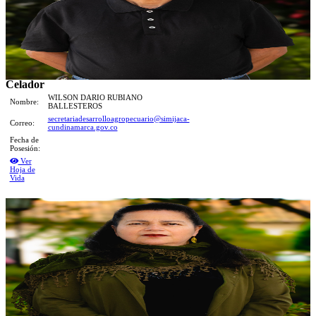
Celador
WILSON DARIO RUBIANO
Nombre:
BALLESTEROS
secretariadesarrolloagropecuario@simijaca-
Correo:
cundinamarca.gov.co
Fecha de
Posesión:
Ver
Hoja de
Vida