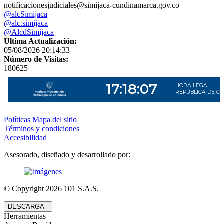
notificacionesjudiciales@simijaca-cundinamarca.gov.co
@alcSimijaca
@alc.simijaca
@AlcdSimijaca
Última Actualización:
05/08/2026 20:14:33
Número de Visitas:
180625
Políticas
Mapa del sitio
Términos y condiciones
Accesibilidad
Asesorado, diseñado y desarrollado por:
© Copyright
2026
101 S.A.S.
DESCARGA
Herramientas