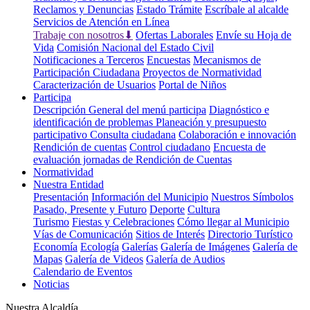
Reclamos y Denuncias
Estado Trámite
Escríbale al alcalde
Servicios de Atención en Línea
Trabaje con nosotros⬇
Ofertas Laborales
Envíe su Hoja de
Vida
Comisión Nacional del Estado Civil
Notificaciones a Terceros
Encuestas
Mecanismos de
Participación Ciudadana
Proyectos de Normatividad
Caracterización de Usuarios
Portal de Niños
Participa
Descripción General del menú participa
Diagnóstico e
identificación de problemas
Planeación y presupuesto
participativo
Consulta ciudadana
Colaboración e innovación
Rendición de cuentas
Control ciudadano
Encuesta de
evaluación jornadas de Rendición de Cuentas
Normatividad
Nuestra Entidad
Presentación
Información del Municipio
Nuestros Símbolos
Pasado, Presente y Futuro
Deporte
Cultura
Turismo
Fiestas y Celebraciones
Cómo llegar al Municipio
Vías de Comunicación
Sitios de Interés
Directorio Turístico
Economía
Ecología
Galerías
Galería de Imágenes
Galería de
Mapas
Galería de Videos
Galería de Audios
Calendario de Eventos
Noticias
Nuestra Alcaldía