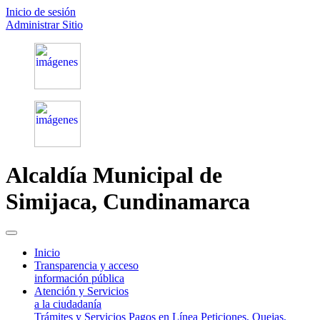
Inicio de sesión
Administrar Sitio
Alcaldía Municipal de
Simijaca,
Cundinamarca
(current)
Inicio
Transparencia y acceso
información pública
Atención y Servicios
a la ciudadanía
Trámites y Servicios
Pagos en Línea
Peticiones, Quejas,