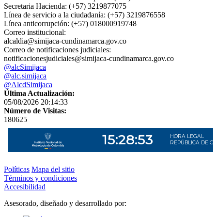
Secretaria Hacienda: (+57) 3219877075
Línea de servicio a la ciudadanía: (+57) 3219876558
Línea anticorrupción: (+57) 018000919748
Correo institucional:
alcaldia@simijaca-cundinamarca.gov.co
Correo de notificaciones judiciales:
notificacionesjudiciales@simijaca-cundinamarca.gov.co
@alcSimijaca
@alc.simijaca
@AlcdSimijaca
Última Actualización:
05/08/2026 20:14:33
Número de Visitas:
180625
Políticas
Mapa del sitio
Términos y condiciones
Accesibilidad
Asesorado, diseñado y desarrollado por: