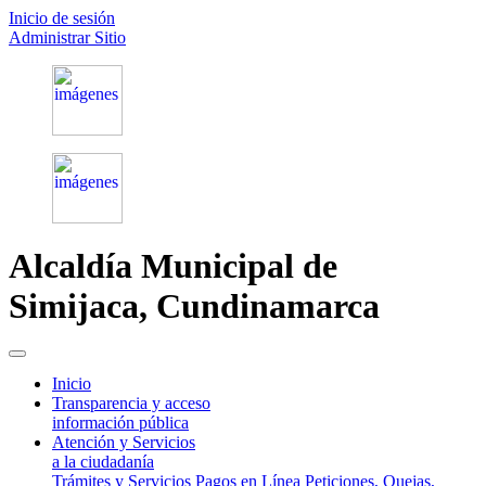
Inicio de sesión
Administrar Sitio
Alcaldía Municipal de
Simijaca,
Cundinamarca
(current)
Inicio
Transparencia y acceso
información pública
Atención y Servicios
a la ciudadanía
Trámites y Servicios
Pagos en Línea
Peticiones, Quejas,