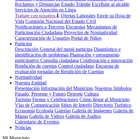
Reclamos y Denuncias
Estado Trámite
Escríbale al alcalde
Servicios de Atención en Línea
Trabaje con nosotros⬇
Ofertas Laborales
Envíe su Hoja de
Vida
Comisión Nacional del Estado Civil
Notificaciones a Terceros
Encuestas
Mecanismos de
Participación Ciudadana
Proyectos de Normatividad
Caracterización de Usuarios
Portal de Niños
Participa
Descripción General del menú participa
Diagnóstico e
identificación de problemas
Planeación y presupuesto
participativo
Consulta ciudadana
Colaboración e innovación
Rendición de cuentas
Control ciudadano
Encuesta de
evaluación jornadas de Rendición de Cuentas
Normatividad
Nuestra Entidad
Presentación
Información del Municipio
Nuestros Símbolos
Pasado, Presente y Futuro
Deporte
Cultura
Turismo
Fiestas y Celebraciones
Cómo llegar al Municipio
Vías de Comunicación
Sitios de Interés
Directorio Turístico
Economía
Ecología
Galerías
Galería de Imágenes
Galería de
Mapas
Galería de Videos
Galería de Audios
Calendario de Eventos
Noticias
Mi Municipio