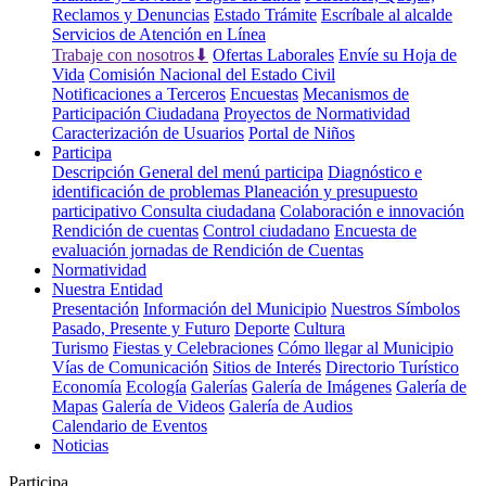
Reclamos y Denuncias
Estado Trámite
Escríbale al alcalde
Servicios de Atención en Línea
Trabaje con nosotros⬇
Ofertas Laborales
Envíe su Hoja de
Vida
Comisión Nacional del Estado Civil
Notificaciones a Terceros
Encuestas
Mecanismos de
Participación Ciudadana
Proyectos de Normatividad
Caracterización de Usuarios
Portal de Niños
Participa
Descripción General del menú participa
Diagnóstico e
identificación de problemas
Planeación y presupuesto
participativo
Consulta ciudadana
Colaboración e innovación
Rendición de cuentas
Control ciudadano
Encuesta de
evaluación jornadas de Rendición de Cuentas
Normatividad
Nuestra Entidad
Presentación
Información del Municipio
Nuestros Símbolos
Pasado, Presente y Futuro
Deporte
Cultura
Turismo
Fiestas y Celebraciones
Cómo llegar al Municipio
Vías de Comunicación
Sitios de Interés
Directorio Turístico
Economía
Ecología
Galerías
Galería de Imágenes
Galería de
Mapas
Galería de Videos
Galería de Audios
Calendario de Eventos
Noticias
Participa