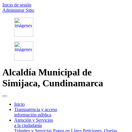
Inicio de sesión
Administrar Sitio
Alcaldía Municipal de
Simijaca,
Cundinamarca
(current)
Inicio
Transparencia y acceso
información pública
Atención y Servicios
a la ciudadanía
Trámites y Servicios
Pagos en Línea
Peticiones, Quejas,