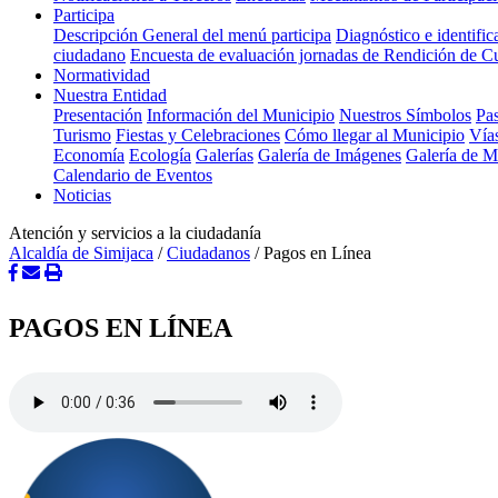
Participa
Descripción General del menú participa
Diagnóstico e identifi
ciudadano
Encuesta de evaluación jornadas de Rendición de C
Normatividad
Nuestra Entidad
Presentación
Información del Municipio
Nuestros Símbolos
Pas
Turismo
Fiestas y Celebraciones
Cómo llegar al Municipio
Vía
Economía
Ecología
Galerías
Galería de Imágenes
Galería de 
Calendario de Eventos
Noticias
Atención y servicios a la ciudadanía
Alcaldía de Simijaca
/
Ciudadanos
/
Pagos en Línea
PAGOS EN LÍNEA