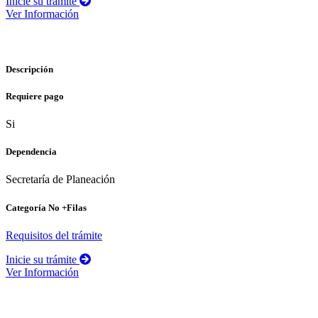
Inicie su trámite
Ver Información
Certificado de estratificación socioeconómica
Descripción
Requiere pago
Si
Dependencia
Secretaría de Planeación
Categoría No +Filas
Requisitos del trámite
Inicie su trámite
Ver Información
Certificado de existencia de área construida