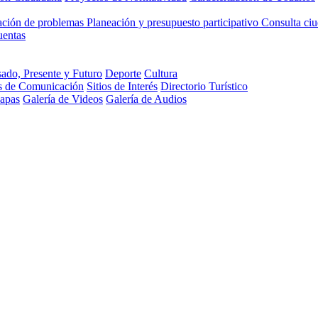
cación de problemas
Planeación y presupuesto participativo
Consulta ci
uentas
ado, Presente y Futuro
Deporte
Cultura
s de Comunicación
Sitios de Interés
Directorio Turístico
Mapas
Galería de Videos
Galería de Audios