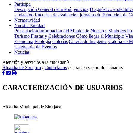
Participa
Descripción General del menú participa
Diagnóstico e identifi
ciudadano
Encuesta de evaluación jornadas de Rendición de C
Normatividad
Nuestra Entidad
Presentación
Información del Municipio
Nuestros Símbolos
Pas
Turismo
Fiestas y Celebraciones
Cómo llegar al Municipio
Vía
Economía
Ecología
Galerías
Galería de Imágenes
Galería de 
Calendario de Eventos
Noticias
Atención y servicios a la ciudadanía
Alcaldía de Simijaca
/
Ciudadanos
/
Caracterización de Usuarios
CARACTERIZACIÓN DE USUARIOS
Alcaldía Municipal de Simijaca