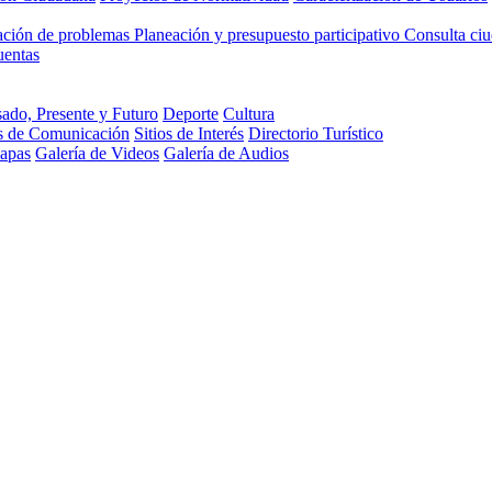
cación de problemas
Planeación y presupuesto participativo
Consulta ci
uentas
ado, Presente y Futuro
Deporte
Cultura
s de Comunicación
Sitios de Interés
Directorio Turístico
Mapas
Galería de Videos
Galería de Audios