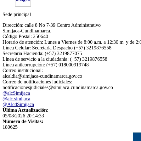
Sede principal
Dirección: calle 8 No 7-39 Centro Administrativo
Simijaca-Cundinamarca.
Código Postal: 250640
Horario de atención: Lunes a Viernes de 8:00 a.m. a 12:30 m. y de 2:
Línea Celular: Secretaria Despacho (+57) 3219876558
Secretaria Hacienda: (+57) 3219877075
Línea de servicio a la ciudadanía: (+57) 3219876558
Línea anticorrupción: (+57) 018000919748
Correo institucional:
alcaldia@simijaca-cundinamarca.gov.co
Correo de notificaciones judiciales:
notificacionesjudiciales@simijaca-cundinamarca.gov.co
@alcSimijaca
@alc.simijaca
@AlcdSimijaca
Última Actualización:
05/08/2026 20:14:33
Número de Visitas:
180625